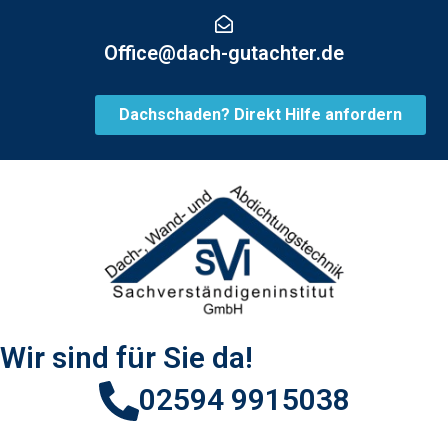
Inhalt
springen
Office@dach-gutachter.de
Dachschaden? Direkt Hilfe anfordern
Wir sind für Sie da!
02594 9915038